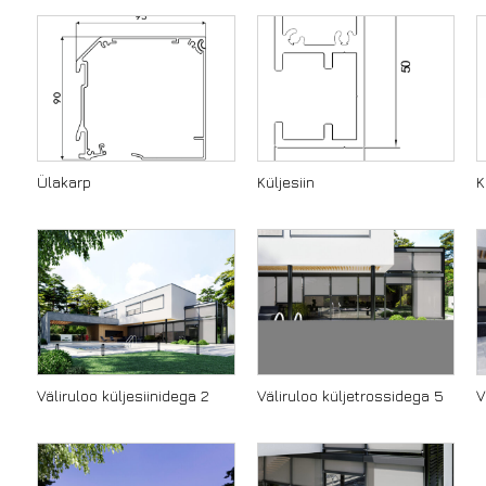
n
Ülakarp
Küljesiin
K
Väliruloo küljesiinidega 2
Väliruloo küljetrossidega 5
V