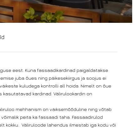
id
valguse eest. Kuna fassaadikardinad paigaldatakse
emise juba õues ning päikesekiirgus ja soojus ei
väikeste kuludega kontrolli all hoida. Nimelt on õue
 kasutatavad kardinad. Välirulookardin on
Väliruloo mehhanism on väiksemõõduline ning võtab
 võimalik peita ka fassaadi taha. Fassaadirulod
t kokku. Väliruloode lahendus ilmestab iga kodu või