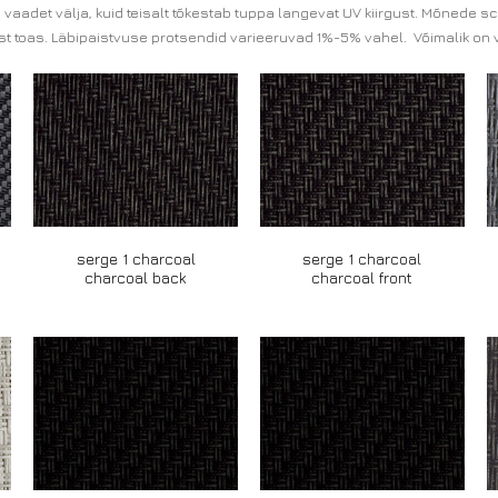
a vaadet välja, kuid teisalt tõkestab tuppa langevat UV kiirgust. Mõned
 toas. Läbipaistvuse protsendid varieeruvad 1%-5% vahel. Võimalik on 
serge 1 charcoal
serge 1 charcoal
charcoal back
charcoal front