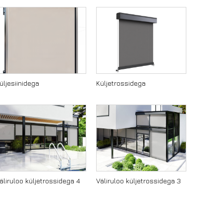
üljesiinidega
Küljetrossidega
äliruloo küljetrossidega 4
Väliruloo küljetrossidega 3