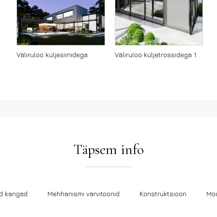
Väliruloo küljesiinidega
Väliruloo küljetrossidega 1
Täpsem info
d kangad
Mehhanismi värvitoonid
Konstruktsioon
Moo