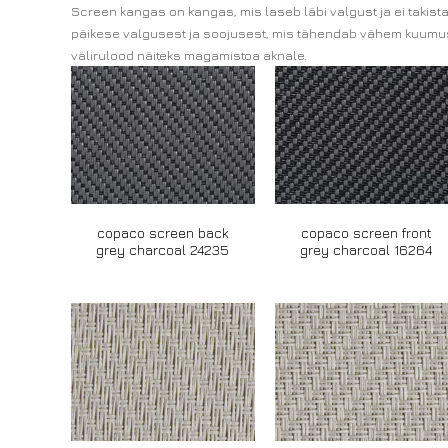
Screen kangas on kangas, mis laseb läbi valgust ja ei takist
päikese valgusest ja soojusest, mis tähendab vähem kuumust
välirulood näiteks magamistoa aknale.
copaco screen back
copaco screen front
grey charcoal 24235
grey charcoal 16264