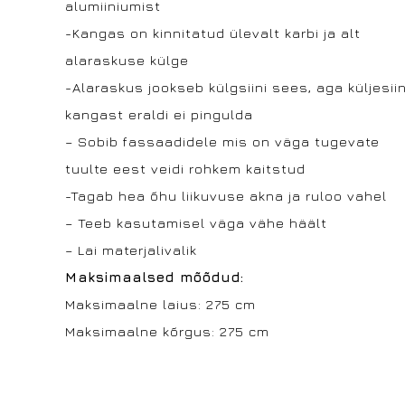
alumiiniumist
-Kangas on kinnitatud ülevalt karbi ja alt
alaraskuse külge
-Alaraskus jookseb külgsiini sees, aga küljesii
kangast eraldi ei pingulda
– Sobib fassaadidele mis on väga tugevate
tuulte eest veidi rohkem kaitstud
-Tagab hea õhu liikuvuse akna ja ruloo vahel
– Teeb kasutamisel väga vähe häält
– Lai materjalivalik
Maksimaalsed mõõdud:
Maksimaalne laius: 275 cm
Maksimaalne kõrgus: 275 cm