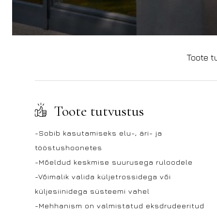
Toote t
Toote tutvustus
-Sobib kasutamiseks elu-, äri- ja
tööstushoonetes
-Mõeldud keskmise suurusega ruloodele
-Võimalik valida küljetrossidega või
küljesiinidega süsteemi vahel
-Mehhanism on valmistatud eksdrudeeritud