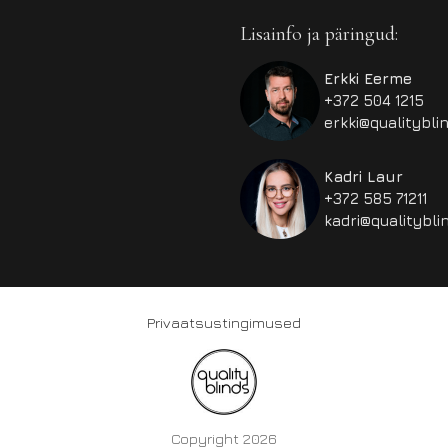
Lisainfo ja päringud:
Erkki Eerme
+372 504 1215
erkki@qualitybli
Kadri Laur
+372 585 71211
kadri@qualitybli
Privaatsustingimused
Copyright 2026