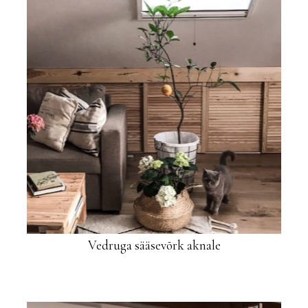
Vedruga sääsevõrk aknale