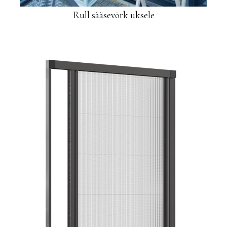
Rull sääsevõrk uksele