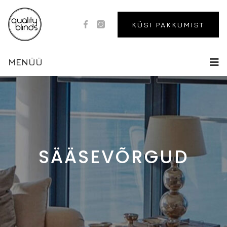
KÜSI PAKKUMIST
MENÜÜ
SÄÄSEVÕRGUD