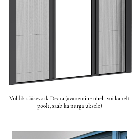
Voldik sääsevõrk Deora (avanemine ühelt või kahelt
poolt, saab ka nurga uksele)