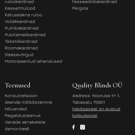
rulookardinad
fassaadiribakardinad
Kassettrulood
Pergola
Katuseakna ruloo
Voldikkardinad
Puitribakardinad
Püstlamellkardinad
Tekstiilkardinad
Roomakardinad
Sääsevõrgud
Motoriseeritud lahendused
Teenused
Quality Blinds OÜ
Konsultatsioon
Aadress: Nooruse tn 1,
Akende mõõdistamine
Tabasalu 76901
Nõuanded
Näidisesaal on avatud
Paigaldusteenus
kokkuleppel
Vanade aknakatete
demontaaž